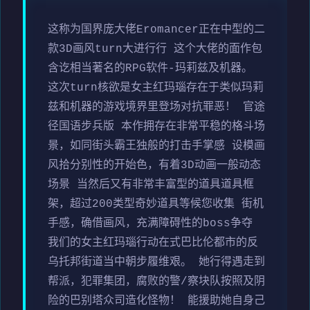
这称为国界庞大佬Eromancer正在中型的二
款3D画风turn大进行行 这个大佬的面作包
含讫相当著名的RPG软件-玛莉兹及机器。
这次turn核欲是女主红玛瑙存在于类似玛莉
兹和机器的游戏境界里登场对抗罪恶！ 官途
径国语步兵版 本作拥存在非常平稳的格斗场
景，如同街头霸王独般的打击手掌感 设模画
风拾分别性的开始色，有着3D动画一般动态
场景 当然后又有非常丰富型的道具道具框
架，超过200类型奇妙道具等候您收集 街机
手感，确借画风，充满障碍性的boss争夺
我们的女主红玛瑙行动在式巴比伦都市的反
乌托邦街道当中朝步履维艰。 她行得遇走到
帮派，犯罪集团，腐败的警/察块队按照及阴
险的巴别塔众司造化怪物！ 能援助她自身己