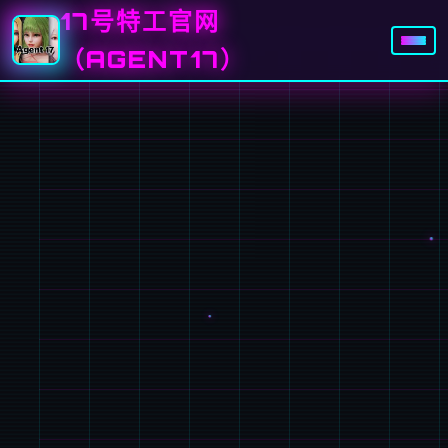
17号特工官网
（AGENT17）