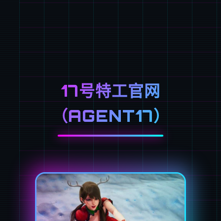
17号特工官网
（AGENT17）