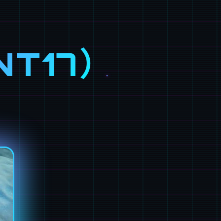
NT17）