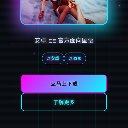
安卓,ios,官方面向国语
#安卓
#IOS
马上下载
了解更多