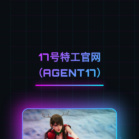
17号特工官网
（AGENT17）