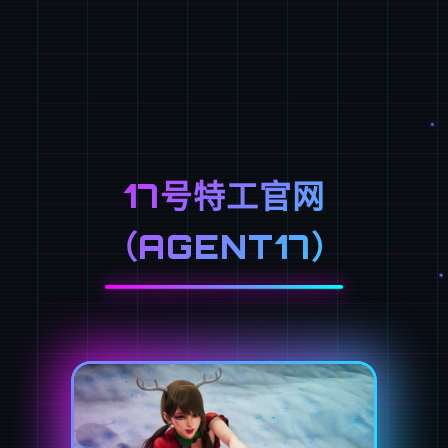
17号特工官网
（AGENT17）