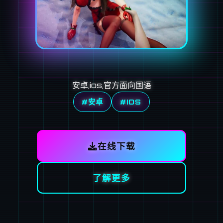
安卓,ios,官方面向国语
#安卓
#IOS
在线下载
了解更多