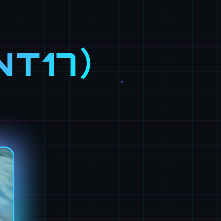
NT17）