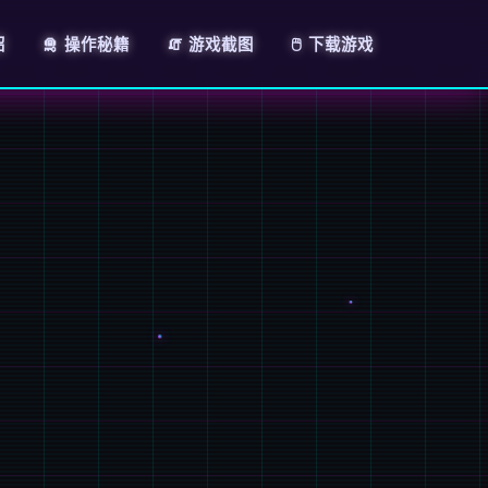
绍
🛅 操作秘籍
🧯 游戏截图
🖱️ 下载游戏