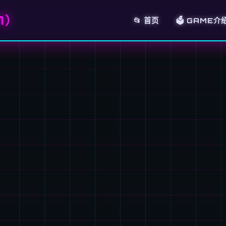
7）
📂 首页
🗳️ GAME介