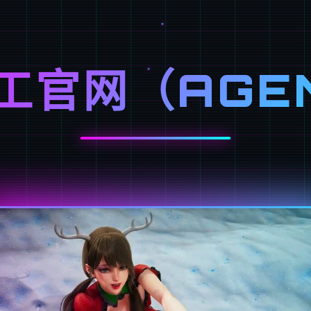
工官网（AGE