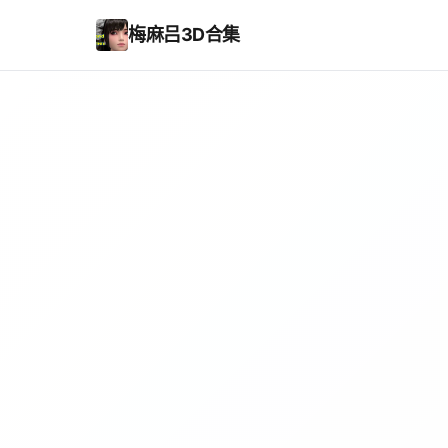
梅麻吕3D合集