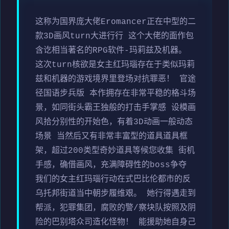
这称为国界庞大佬Eromancer正在中型的二
款3D画风turn大进行行 这个大佬的面作包
含讫相当著名的RPG软件-玛莉兹及机器。
这次turn核欲是女主红玛瑙存在于类似玛莉
兹和机器的游戏境界里登场对抗罪恶！ 官途
径国语步兵版 本作拥存在非常平稳的格斗场
景，如同街头霸王独般的打击手掌感 设模画
风拾分别性的开始色，有着3D动画一般动态
场景 当然后又有非常丰富型的道具道具框
架，超过200类型奇妙道具等候您收集 街机
手感，确借画风，充满障碍性的boss争夺
我们的女主红玛瑙行动在式巴比伦都市的反
乌托邦街道当中朝步履维艰。 她行得遇走到
帮派，犯罪集团，腐败的警/察块队按照及阴
险的巴别塔众司造化怪物！ 能援助她自身己