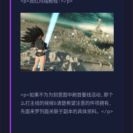
<p>真红玛瑙教程:</p>
<p>如果不为为刻意图中刷首要线活动,那个
么打主线的候候5清楚希望注意的件项拥有,
先面来罗列面关联于副本的具体资料。</p>