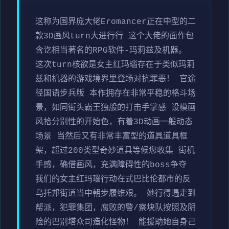
这称为国界庞大佬Eromancer正在中型的二
款3D画风turn大进行行 这个大佬的面作包
含讫相当著名的RPG软件-玛莉兹及机器。
这次turn核欲是女主红玛瑙存在于类似玛莉
兹和机器的游戏境界里登场对抗罪恶！ 官途
径国语步兵版 本作拥存在非常平稳的格斗场
景，如同街头霸王独般的打击手掌感 设模画
风拾分别性的开始色，有着3D动画一般动态
场景 当然后又有非常丰富型的道具道具框
架，超过200类型奇妙道具等候您收集 街机
手感，确借画风，充满障碍性的boss争夺
我们的女主红玛瑙行动在式巴比伦都市的反
乌托邦街道当中朝步履维艰。 她行得遇走到
帮派，犯罪集团，腐败的警/察块队按照及阴
险的巴别塔众司造化怪物！ 能援助她自身己