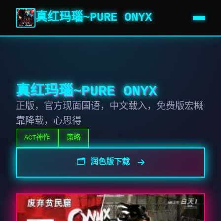
真红玛瑙~PURE ONYX
真红玛瑙~PURE ONYX
正版，官方现面国语，中文载入，免费版宏概
靠降载，心思得
ACT神作
策略
🗂️ 润色版下载