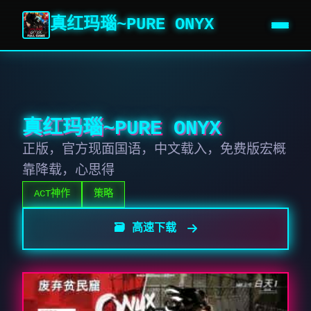
真红玛瑙~PURE ONYX
真红玛瑙~PURE ONYX
正版，官方现面国语，中文载入，免费版宏概
靠降载，心思得
ACT神作
策略
🗃️ 高速下载