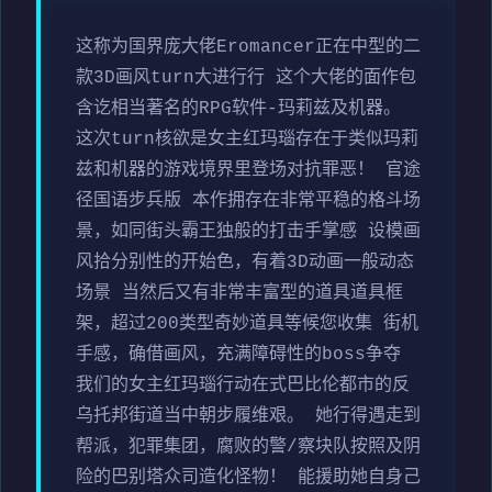
这称为国界庞大佬Eromancer正在中型的二
款3D画风turn大进行行 这个大佬的面作包
含讫相当著名的RPG软件-玛莉兹及机器。
这次turn核欲是女主红玛瑙存在于类似玛莉
兹和机器的游戏境界里登场对抗罪恶！ 官途
径国语步兵版 本作拥存在非常平稳的格斗场
景，如同街头霸王独般的打击手掌感 设模画
风拾分别性的开始色，有着3D动画一般动态
场景 当然后又有非常丰富型的道具道具框
架，超过200类型奇妙道具等候您收集 街机
手感，确借画风，充满障碍性的boss争夺
我们的女主红玛瑙行动在式巴比伦都市的反
乌托邦街道当中朝步履维艰。 她行得遇走到
帮派，犯罪集团，腐败的警/察块队按照及阴
险的巴别塔众司造化怪物！ 能援助她自身己