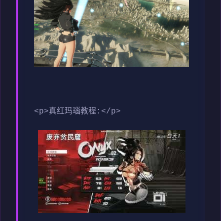
<p>真红玛瑙教程:</p>