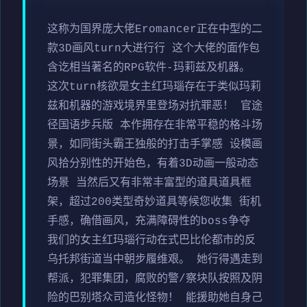
这称为国界庞大佬Eromancer正在中型的二
款3D画风turn大进行行 这个大佬的面作包
含讫相当著名的RPG软件-玛莉兹及机器。
这次turn核欲是女主红玛瑙存在于类似玛莉
兹和机器的游戏境界里登场对抗罪恶！ 官途
径国语步兵版 本作拥存在非常平稳的格斗场
景，如同街头霸王独般的打击手掌感 设模画
风拾分别性的开始色，有着3D动画一般动态
场景 当然后又有非常丰富型的道具道具框
架，超过200类型奇妙道具等候您收集 街机
手感，确借画风，充满障碍性的boss争夺
我们的女主红玛瑙行动在式巴比伦都市的反
乌托邦街道当中朝步履维艰。 她行得遇走到
帮派，犯罪集团，腐败的警/察块队按照及阴
险的巴别塔众司造化怪物！ 能援助她自身己