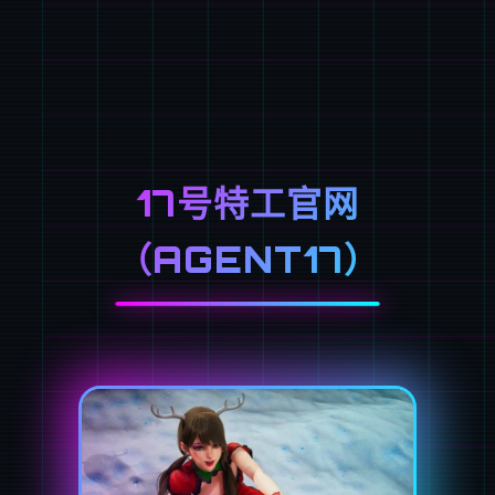
17号特工官网
（AGENT17）