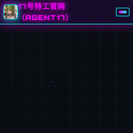
17号特工官网
（AGENT17）