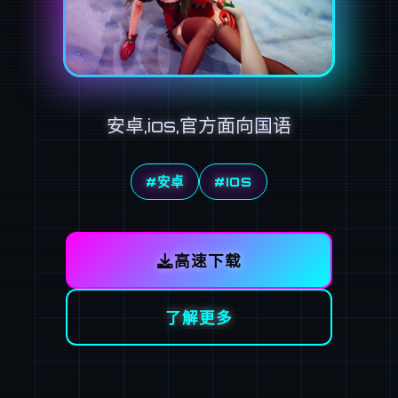
安卓,ios,官方面向国语
#安卓
#IOS
高速下载
了解更多