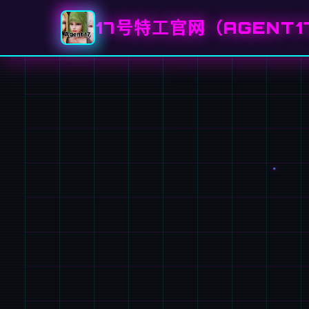
17号特工官网（AGENT1