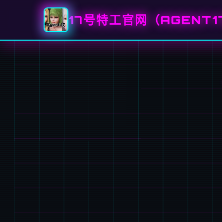
17号特工官网（AGENT1