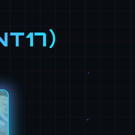
NT17）