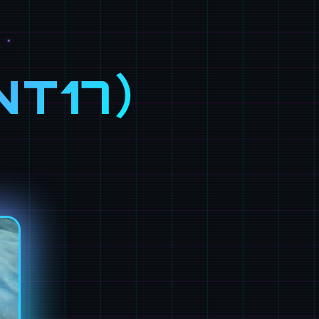
NT17）