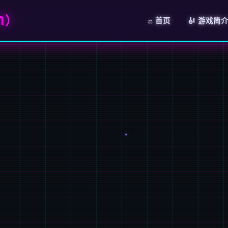
7）
⚖️ 首页
🎻 游戏简