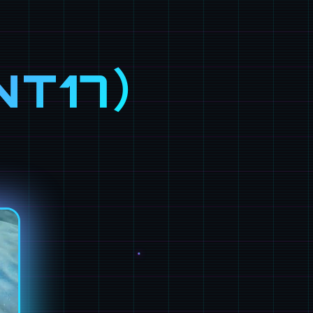
NT17）