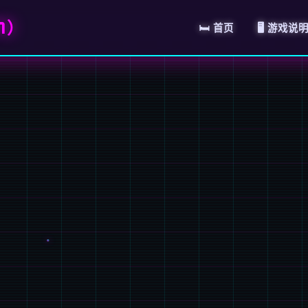
7）
🛏️ 首页
🖥️ 游戏说