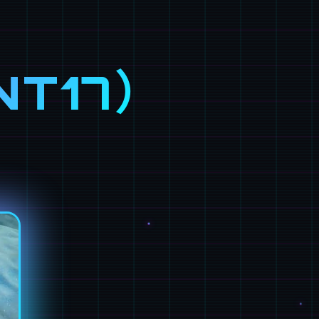
NT17）