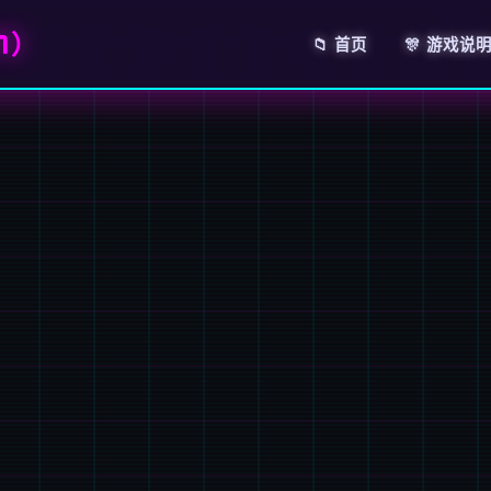
7）
📁 首页
🎊 游戏说