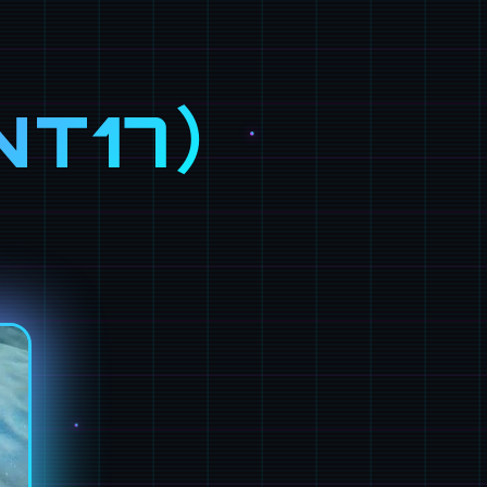
NT17）