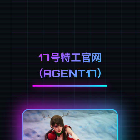
17号特工官网
（AGENT17）