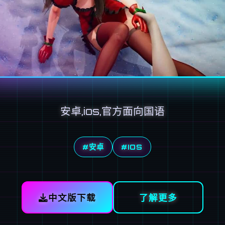
安卓,ios,官方面向国语
#安卓
#IOS
中文版下载
了解更多