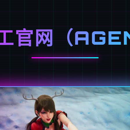
工官网（AGE