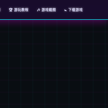
明
🏆 游玩教程
🎶 游戏截图
🚼 下载游戏