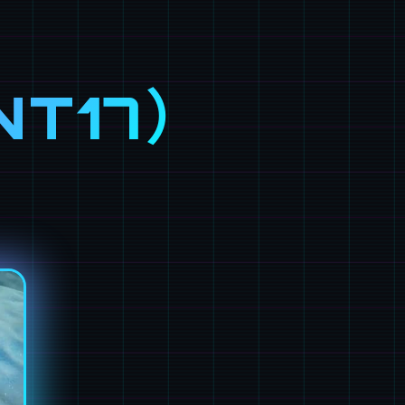
NT17）