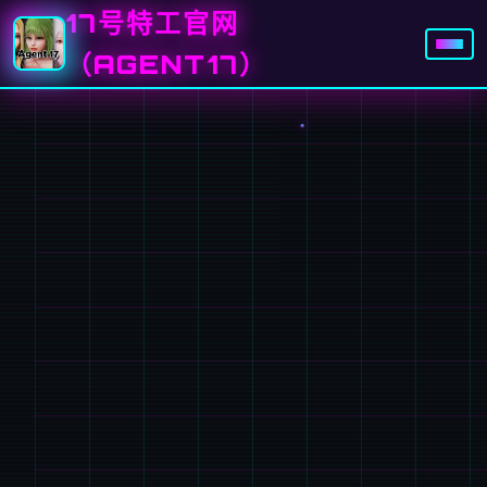
17号特工官网
（AGENT17）