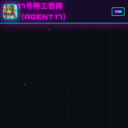
17号特工官网
（AGENT17）