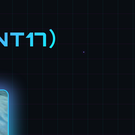
NT17）