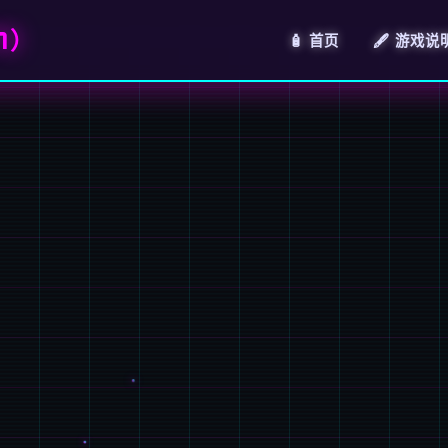
7）
🧴 首页
🖋️ 游戏说