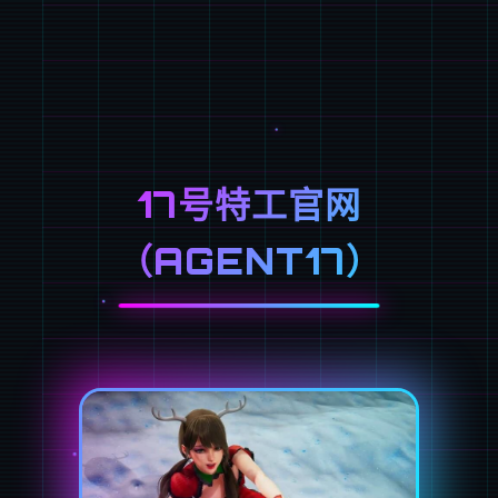
17号特工官网
（AGENT17）