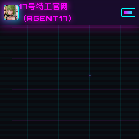
17号特工官网
（AGENT17）