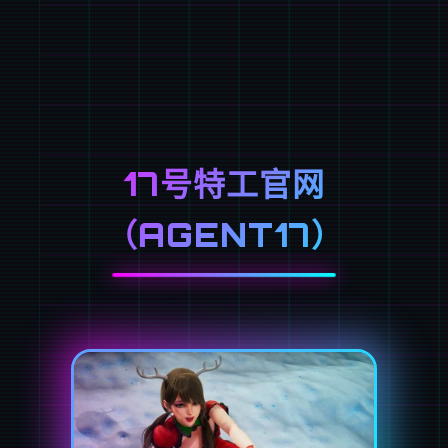
17号特工官网
（AGENT17）