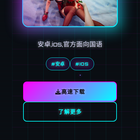
安卓,ios,官方面向国语
#安卓
#IOS
高速下载
了解更多