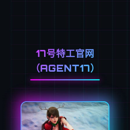
17号特工官网
（AGENT17）