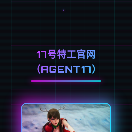
17号特工官网
（AGENT17）