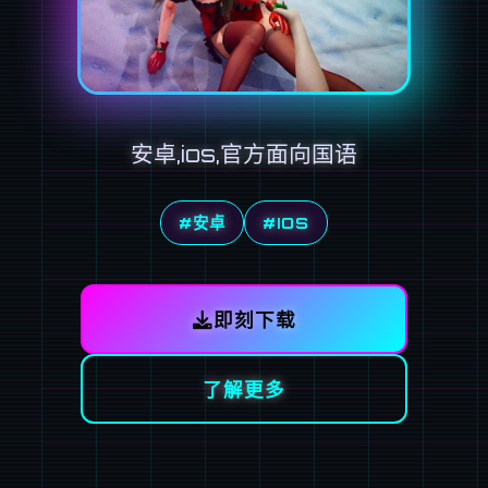
安卓,ios,官方面向国语
#安卓
#IOS
即刻下载
了解更多