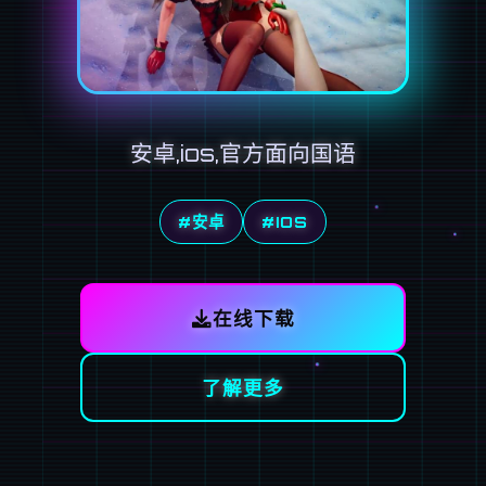
安卓,ios,官方面向国语
#安卓
#IOS
在线下载
了解更多