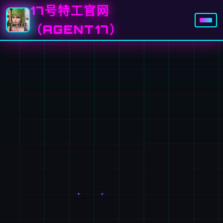
17号特工官网
（AGENT17）