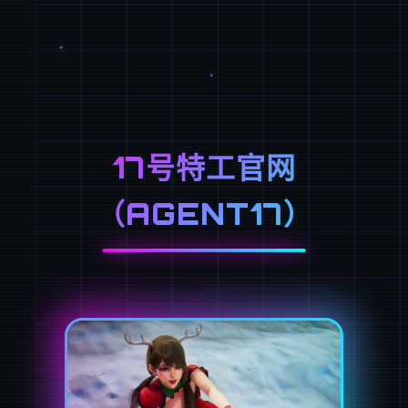
17号特工官网
（AGENT17）