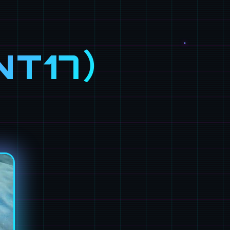
NT17）