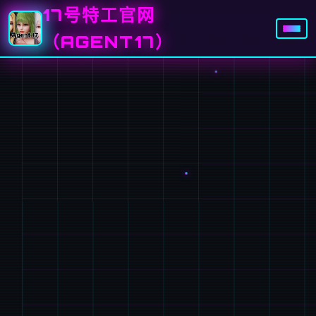
17号特工官网
（AGENT17）