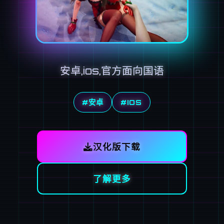
安卓,ios,官方面向国语
#安卓
#IOS
汉化版下载
了解更多