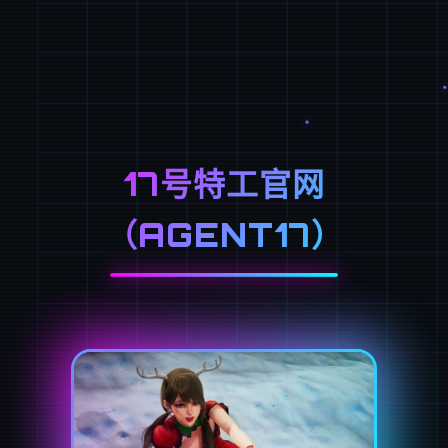
17号特工官网
（AGENT17）