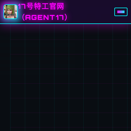
17号特工官网
（AGENT17）