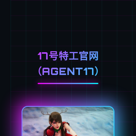
17号特工官网
（AGENT17）