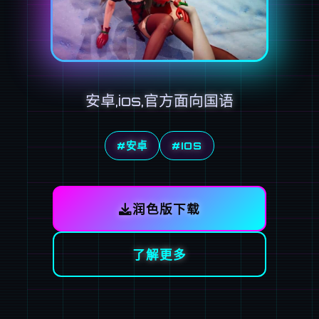
安卓,ios,官方面向国语
#安卓
#IOS
润色版下载
了解更多