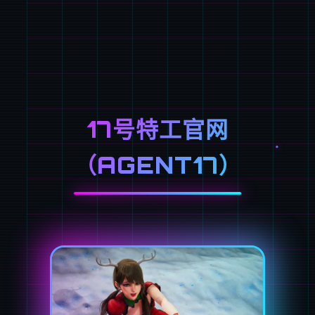
17号特工官网
（AGENT17）