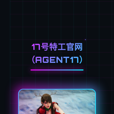
17号特工官网
（AGENT17）