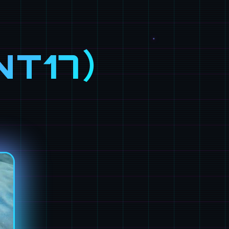
NT17）