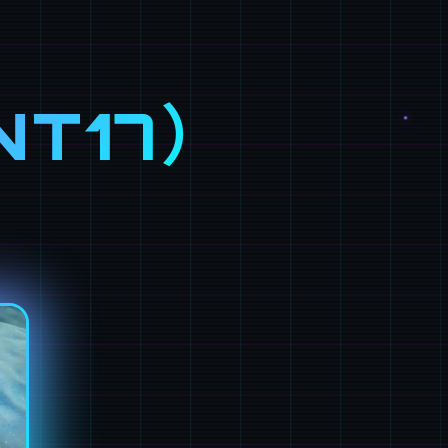
NT17）