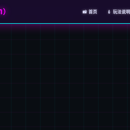
7）
📸 首页
💉 玩法说