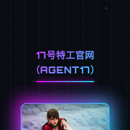
17号特工官网
（AGENT17）