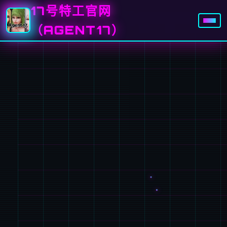
17号特工官网
（AGENT17）