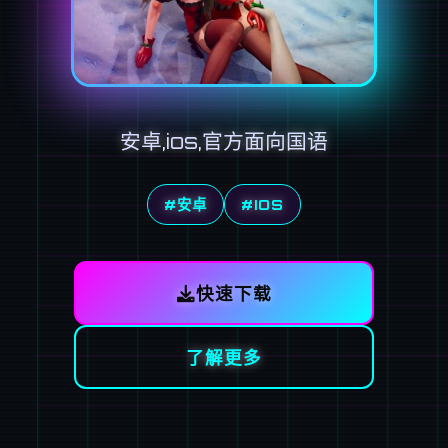
安卓,ios,官方面向国语
#安卓
#IOS
快速下载
了解更多