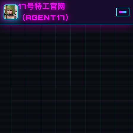
17号特工官网
（AGENT17）