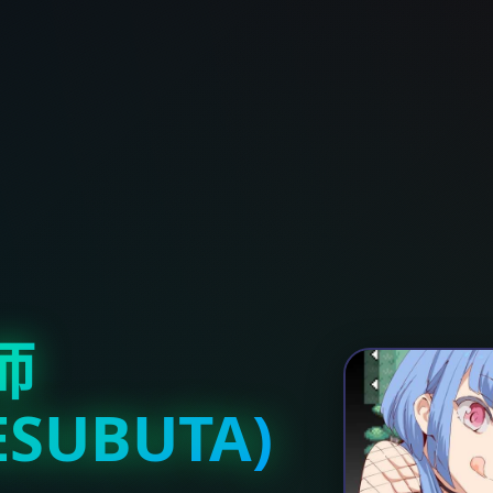
师
ESUBUTA)