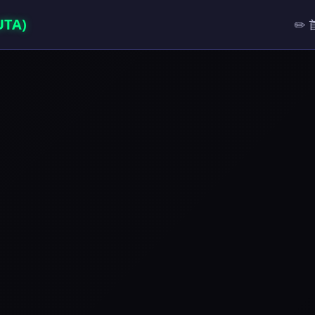
TA)
✏️