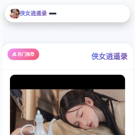
侠女逍遥录
🎪 热门推荐
侠女逍遥录