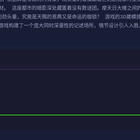
材。 这座都市的暗影深处藏匿着没有数谜团。摩天日大楼之间
的劲头量，究竟是天赐的恩典又是命运的枷锁？ 游戏的3D建模
游戏构建了一个庞大同时深邃性的记述场所，情节设计引人入胜