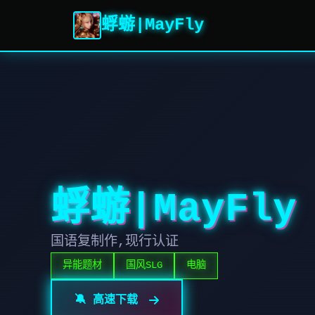
蜉蝣|MayFly
蜉蝣|MayFly
国语复制作,现行认证
异能题材
国风SLG
电脑
🔕 高速下载