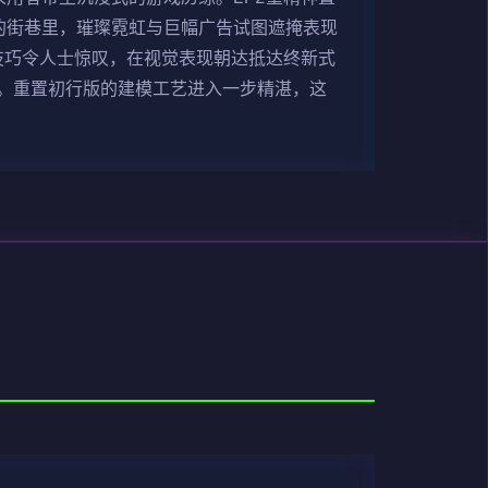
的街巷里，璀璨霓虹与巨幅广告试图遮掩表现
技巧令人士惊叹，在视觉表现朝达抵达终新式
。重置初行版的建模工艺进入一步精湛，这