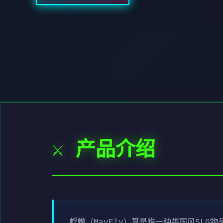
⚔️ 产品介绍
蜉蝣（MayFly）算是唯一种类国风SL